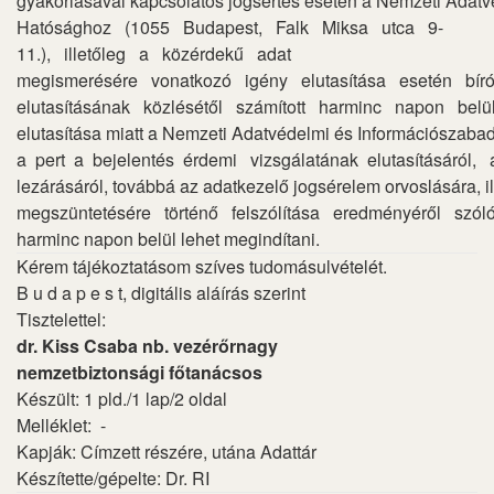
gyakorlásával kapcsolatos jogsértés esetén a Nemzeti Adat
Hatósághoz (1055 Budapest, Falk Miksa utca 9-
11.), illetőleg a közérdekű adat
megismerésére vonatkozó igény elutasítása esetén bír
elutasításának közlésétől számított harminc napon bel
elutasítása miatt a Nemzeti Adatvédelmi és Információszabad
a pert a bejelentés érdemi vizsgálatának elutasításáról,
lezárásáról, továbbá az adatkezelő jogsérelem orvoslására, i
megszüntetésére történő felszólítása eredményéről szóló
harminc napon belül lehet megindítani.
Kérem tájékoztatásom szíves tudomásulvételét.
B u d a p e s t, digitális aláírás szerint
Tisztelettel:
dr. Kiss Csaba nb. vezérőrnagy
nemzetbiztonsági főtanácsos
Készült: 1 pld./1 lap/2 oldal
Melléklet: -
Kapják: Címzett részére, utána Adattár
Készítette/gépelte: Dr. RI