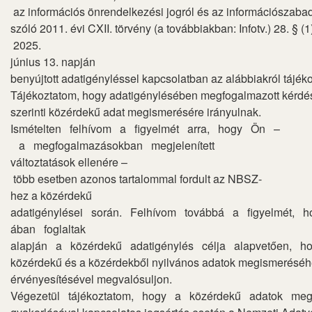
az információs önrendelkezési jogról és az információszaba
szóló 2011. évi CXII. törvény (a továbbiakban: Infotv.) 28. § 
2025.
június 13. napján
benyújtott adatigényléssel kapcsolatban az alábbiakról tájék
Tájékoztatom, hogy adatigénylésében megfogalmazott kérdései
szerinti közérdekű adat megismerésére irányulnak.
Ismételten felhívom a figyelmét arra, hogy Ön –
a megfogalmazásokban megjelenített
változtatások ellenére –
több esetben azonos tartalommal fordult az NBSZ-
hez a közérdekű
adatigénylései során. Felhívom továbbá a figyelmét, h
ában foglaltak
alapján a közérdekű adatigénylés célja alapvetően, h
közérdekű és a közérdekből nyilvános adatok megismeréséhe
érvényesítésével megvalósuljon.
Végezetül tájékoztatom, hogy a közérdekű adatok meg