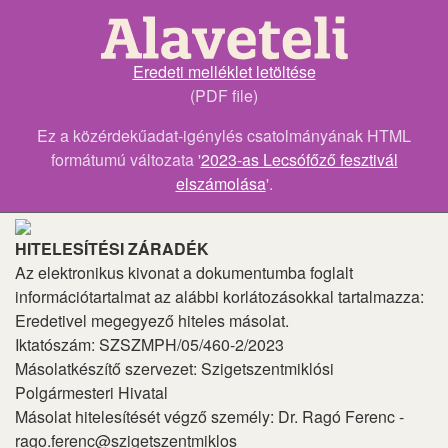
Eredeti melléklet letöltése
(PDF file)
Ez a közérdekűadat-igénylés csatolmányának HTML
formátumú változata '
2023-as Lecsófőző fesztivál
elszámolása
'.
HITELESÍTÉSI ZÁRADÉK
Az elektronikus kivonat a dokumentumba foglalt
információtartalmat az alábbi korlátozásokkal tartalmazza:
Eredetivel megegyező hiteles másolat.
Iktatószám: SZSZMPH/05/460-2/2023
Másolatkészítő szervezet: Szigetszentmiklósi
Polgármesteri Hivatal
Másolat hitelesítését végző személy: Dr. Ragó Ferenc -
rago.ferenc@szigetszentmiklos