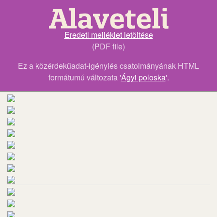
Eredeti melléklet letöltése
(PDF file)
Ez a közérdekűadat-igénylés csatolmányának HTML
formátumú változata '
Ágyi poloska
'.