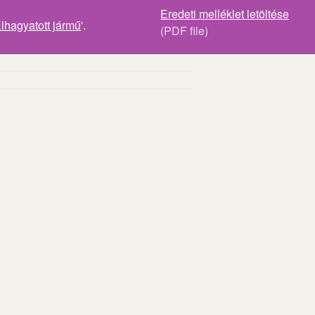
Eredeti melléklet letöltése
lhagyatott jármű
'.
(PDF file)