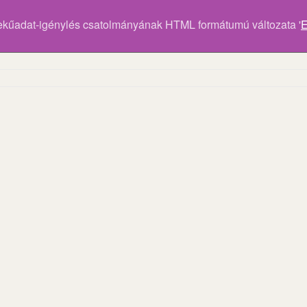
ekűadat-igénylés csatolmányának HTML formátumú változata '
E