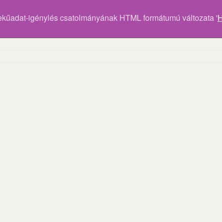
ekűadat-igénylés csatolmányának HTML formátumú változata '
H