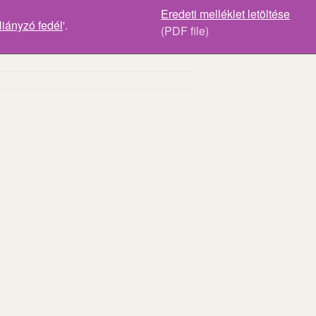
Eredeti melléklet letöltése
iányzó fedél
'.
(PDF file)