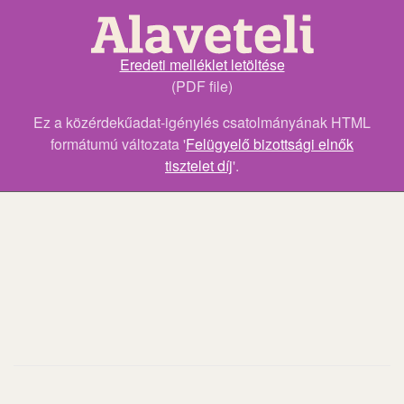
Eredeti melléklet letöltése
(PDF file)
Ez a közérdekűadat-igénylés csatolmányának HTML
formátumú változata '
Felügyelő bizottsági elnők
tisztelet díj
'.