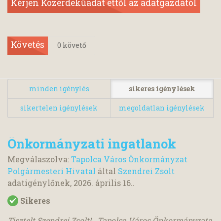
Kérjen Közérdekűadat ettől az adatgazdától
Követés
0
követő
minden igénylés
sikeres igénylések
sikertelen igénylések
megoldatlan igénylések
Önkormányzati ingatlanok
Megválaszolva:
Tapolca Város Önkormányzat
Polgármesteri Hivatal
által
Szendrei Zsolt
adatigénylőnek,
2026. április 16.
.
Sikeres
Tisztelt Szendrei Zsolt! Tapolca Város Önkormányzata