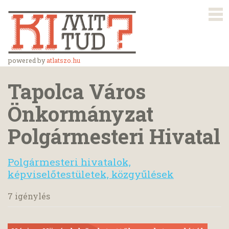
powered by
atlatszo.hu
Tapolca Város
Önkormányzat
Polgármesteri Hivatal
Polgármesteri hivatalok,
képviselőtestületek, közgyűlések
7 igénylés