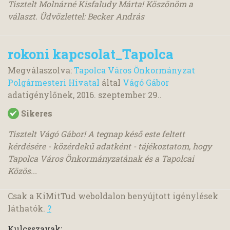
Tisztelt Molnárné Kisfaludy Márta! Köszönöm a
választ. Üdvözlettel: Becker András
rokoni kapcsolat_Tapolca
Megválaszolva:
Tapolca Város Önkormányzat
Polgármesteri Hivatal
által
Vágó Gábor
adatigénylőnek,
2016. szeptember 29.
.
Sikeres
Tisztelt Vágó Gábor! A tegnap késő este feltett
kérdésére - közérdekű adatként - tájékoztatom, hogy
Tapolca Város Önkormányzatának és a Tapolcai
Közös...
Csak a KiMitTud weboldalon benyújtott igénylések
láthatók.
?
Kulcsszavak: