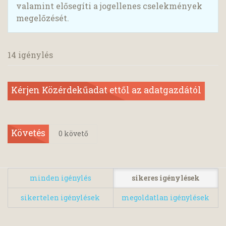
valamint elősegíti a jogellenes cselekmények
megelőzését.
14 igénylés
Kérjen Közérdekűadat ettől az adatgazdától
Követés
0
követő
minden igénylés
sikeres igénylések
sikertelen igénylések
megoldatlan igénylések