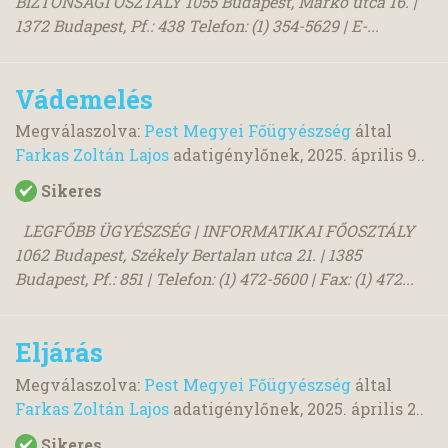
BIZTONSÁGI OSZTÁLY 1055 Budapest, Markó utca 16. |
1372 Budapest, Pf.: 438 Telefon: (1) 354-5629 | E-...
Vádemelés
Megválaszolva:
Pest Megyei Főügyészség
által
Farkas Zoltán Lajos
adatigénylőnek,
2025. április 9.
.
Sikeres
LEGFŐBB ÜGYÉSZSÉG | INFORMATIKAI FŐOSZTÁLY
1062 Budapest, Székely Bertalan utca 21. | 1385
Budapest, Pf.: 851 | Telefon: (1) 472-5600 | Fax: (1) 472...
Eljárás
Megválaszolva:
Pest Megyei Főügyészség
által
Farkas Zoltán Lajos
adatigénylőnek,
2025. április 2.
.
Sikeres