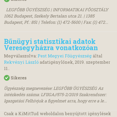
LEGFŐBB ÜGYÉSZSÉG | INFORMATIKAI FŐOSZTÁLY
1062 Budapest, Székely Bertalan utca 21. | 1385
Budapest, Pf.: 851 | Telefon: (1) 472-5600 | Fax: (1) 472...
Bűnügyi statisztikai adatok
Veresegyházra vonatkozóan
Megválaszolva:
Pest Megyei Főügyészség
által
Rekvényi László
adatigénylőnek,
2019. szeptember
11.
.
Sikeres
Ügyészség megnevezése: LEGFŐBB ÜGYÉSZSÉG Az
intézkedés száma: LFIIGA//575-2/2019 Szakrendszer:
Igazgatási Felhívjuk a figyelmet arra, hogy erre a le...
Csak a KiMitTud weboldalon benyújtott igénylések