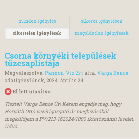
minden igénylés
sikeres igénylések
sikertelen igénylések
megoldatlan igénylések
Csorna környéki települések
tűzcsaplistája
Megválaszolva:
Pannon-Víz Zrt
által
Varga Bence
adatigénylőnek,
2024. április 24.
.
El lett utasítva
Tisztelt Varga Bence Úr! Kérem engedje meg, hogy
Horváth Ottó vezérigazgató úr megbízásából
megküldjem a PV/213-162024/1000 iktatószámú levelet.
Üdvö...