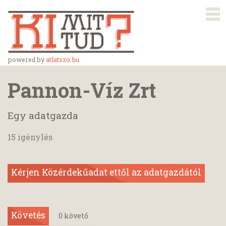
powered by
atlatszo.hu
Pannon-Víz Zrt
Egy adatgazda
15 igénylés
Kérjen Közérdekűadat ettől az adatgazdától
Követés
0
követő