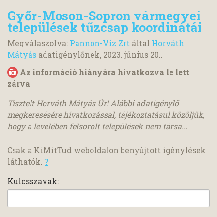
Győr-Moson-Sopron vármegyei
települések tűzcsap koordinátái
Megválaszolva:
Pannon-Víz Zrt
által
Horváth
Mátyás
adatigénylőnek,
2023. június 20.
.
Az információ hiányára hivatkozva le lett
zárva
Tisztelt Horváth Mátyás Úr! Alábbi adatigénylő
megkeresésére hivatkozással, tájékoztatásul közöljük,
hogy a levelében felsorolt települések nem társa...
Csak a KiMitTud weboldalon benyújtott igénylések
láthatók.
?
Kulcsszavak: