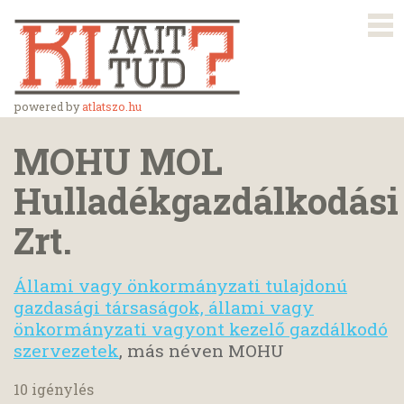
powered by
atlatszo.hu
MOHU MOL
Hulladékgazdálkodási
Zrt.
Állami vagy önkormányzati tulajdonú
gazdasági társaságok, állami vagy
önkormányzati vagyont kezelő gazdálkodó
szervezetek
, más néven MOHU
10 igénylés