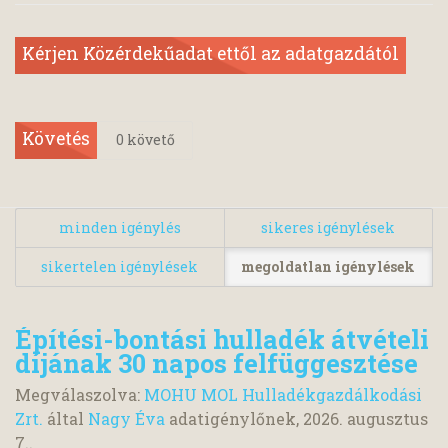
Kérjen Közérdekűadat ettől az adatgazdától
Követés
0
követő
minden igénylés
sikeres igénylések
sikertelen igénylések
megoldatlan igénylések
Építési-bontási hulladék átvételi
díjának 30 napos felfüggesztése
Megválaszolva:
MOHU MOL Hulladékgazdálkodási
Zrt.
által
Nagy Éva
adatigénylőnek,
2026. augusztus
7.
.