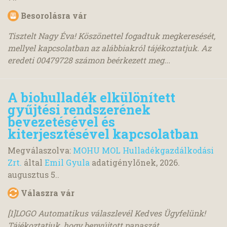
Besorolásra vár
Tisztelt Nagy Éva! Köszönettel fogadtuk megkeresését,
mellyel kapcsolatban az alábbiakról tájékoztatjuk. Az
eredeti 00479728 számon beérkezett meg...
A biohulladék elkülönített
gyűjtési rendszerének
bevezetésével és
kiterjesztésével kapcsolatban
Megválaszolva:
MOHU MOL Hulladékgazdálkodási
Zrt.
által
Emil Gyula
adatigénylőnek,
2026.
augusztus 5.
.
Válaszra vár
[1]LOGO Automatikus válaszlevél Kedves Ügyfelünk!
Tájékoztatjuk, hogy benyújtott panaszát