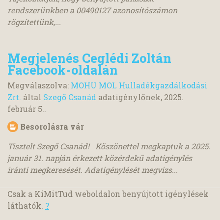
rendszerünkben a 00490127 azonosítószámon
rögzítettünk,...
Megjelenés Ceglédi Zoltán
Facebook-oldalán
Megválaszolva:
MOHU MOL Hulladékgazdálkodási
Zrt.
által
Szegő Csanád
adatigénylőnek,
2025.
február 5.
.
Besorolásra vár
Tisztelt Szegő Csanád! Köszönettel megkaptuk a 2025.
január 31. napján érkezett közérdekű adatigénylés
iránti megkeresését. Adatigénylését megvizs...
Csak a KiMitTud weboldalon benyújtott igénylések
láthatók.
?