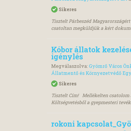
Sikeres
Tisztelt Párbeszéd Magyarországért
csatoltan megküldjük a kért dokume
Kóbor állatok kezelés
igénylés
Megválaszolva:
Gyömrő Város Önk
Állatmentő és Környezetvédő Egy
Sikeres
Tisztelt Cím! Mellékelten csatolom 
Költségvetésből a gyepmesteri tevéke
rokoni kapcsolat_Gy