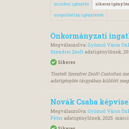
minden igénylés
sikeres igénylé
megoldatlan igénylések
Önkormányzati ingat
Megválaszolva:
Gyömrő Város Önk
Szendrei Zsolt
adatigénylőnek,
20
Sikeres
Tisztelt Szendrei Zsolt! Csatolt
adatigénylés tárgyában küldött megker
Novák Csaba képvise
Megválaszolva:
Gyömrő Város Önk
Péter
adatigénylőnek,
2025. márci
Sikeres