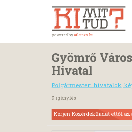
powered by
atlatszo.hu
Gyömrő Város
Hivatal
Polgármesteri hivatalok, ké
9 igénylés
Kérjen Közérdekűadat ettől az