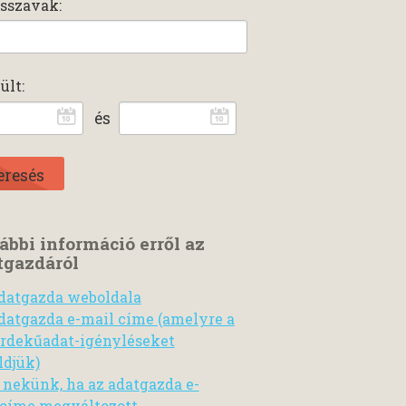
sszavak:
ült:
és
ábbi információ erről az
tgazdáról
datgazda weboldala
datgazda e-mail címe (amelyre a
rdekűadat-igényléseket
ldjük)
n nekünk, ha az adatgazda e-
címe megváltozott