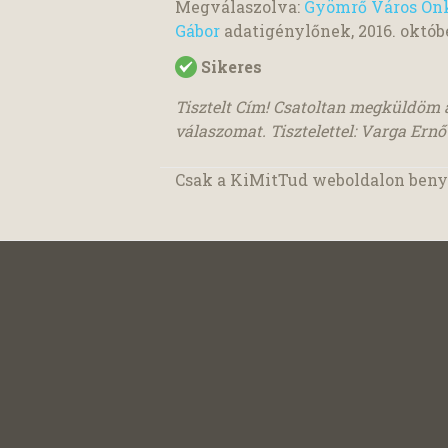
Megválaszolva:
Gyömrő Város Önk
Gábor
adatigénylőnek,
2016. októbe
Sikeres
Tisztelt Cím! Csatoltan megküldöm 
válaszomat. Tisztelettel: Varga Ernő j
Csak a KiMitTud weboldalon benyú