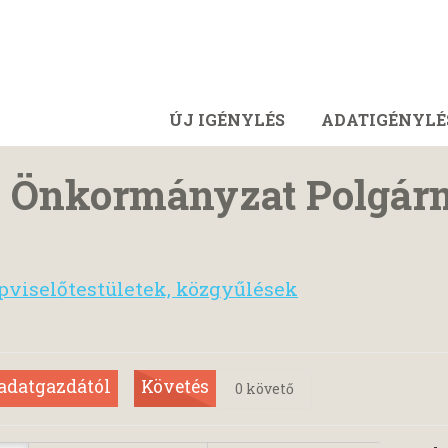
ÚJ IGÉNYLÉS
ADATIGÉNYLÉ
 Önkormányzat Polgárm
pviselőtestületek, közgyűlések
 adatgazdától
Követés
0
követő