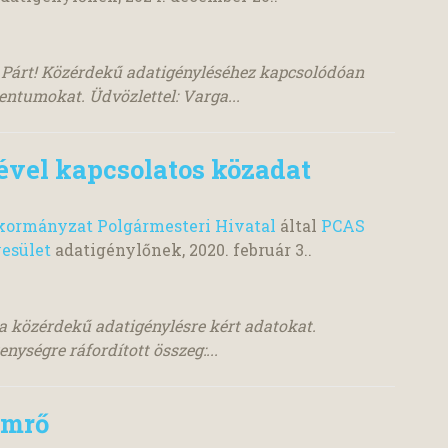
 Párt! Közérdekű adatigényléséhez kapcsolódóan
ntumokat. Üdvözlettel: Varga...
ével kapcsolatos közadat
ormányzat Polgármesteri Hivatal
által
PCAS
esület
adatigénylőnek,
2020. február 3.
.
a közérdekű adatigénylésre kért adatokat.
nységre ráfordított összeg:...
ömrő