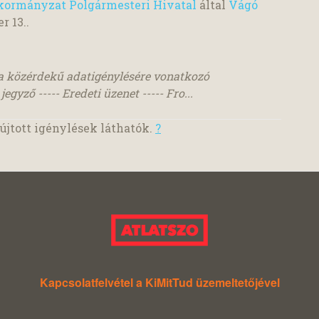
ormányzat Polgármesteri Hivatal
által
Vágó
r 13.
.
a közérdekű adatigénylésére vonatkozó
egyző ----- Eredeti üzenet ----- Fro...
jtott igénylések láthatók.
?
Kapcsolatfelvétel a KiMitTud üzemeltetőjével