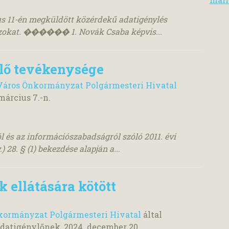
ius 11-én megküldött közérdekű adatigénylés
zokat. ������ 1. Novák Csaba képvis...
lő tevékenysége
áros Önkormányzat Polgármesteri Hivatal
március 7.
-n.
l és az információszabadságról szóló 2011. évi
) 28. § (1) bekezdése alapján a...
 ellátására kötött
ormányzat Polgármesteri Hivatal
által
datigénylőnek,
2024. december 20.
.