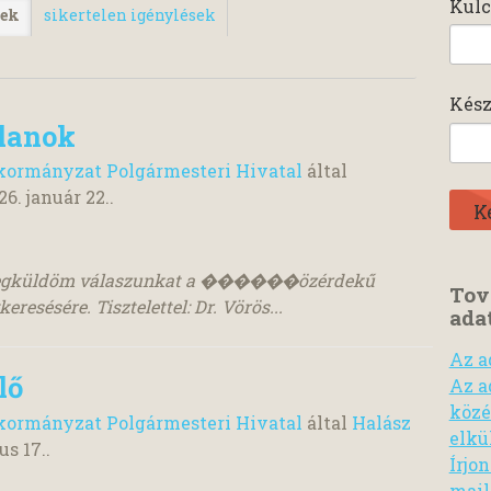
Kulc
sek
sikertelen igénylések
Kész
lanok
ormányzat Polgármesteri Hivatal
által
26. január 22.
.
an megküldöm válaszunkat a ������özérdekű
Tov
esésére. Tisztelettel: Dr. Vörös...
ada
Az a
lő
Az a
közé
ormányzat Polgármesteri Hivatal
által
Halász
elkü
us 17.
.
Írjo
mail