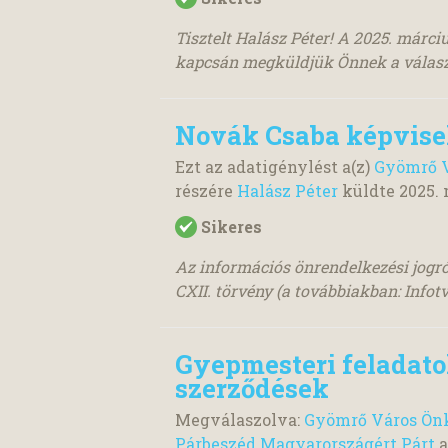
Tisztelt Halász Péter! A 2025. márc
kapcsán megküldjük Önnek a válas
Novák Csaba képvise
Ezt az adatigénylést a(z)
Gyömrő V
részére
Halász Péter
küldte
2025. 
Sikeres
Az információs önrendelkezési jogró
CXII. törvény (a továbbiakban: Infotv.
Gyepmesteri feladatok
szerződések
Megválaszolva:
Gyömrő Város Önk
Párbeszéd Magyarországért Párt
a