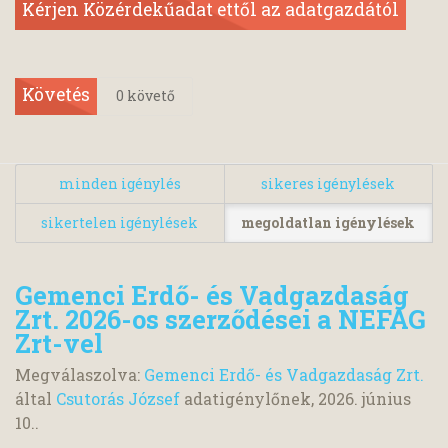
Kérjen Közérdekűadat ettől az adatgazdától
Követés
0
követő
minden igénylés
sikeres igénylések
sikertelen igénylések
megoldatlan igénylések
Gemenci Erdő- és Vadgazdaság
Zrt. 2026-os szerződései a NEFAG
Zrt-vel
Megválaszolva:
Gemenci Erdő- és Vadgazdaság Zrt.
által
Csutorás József
adatigénylőnek,
2026. június
10.
.