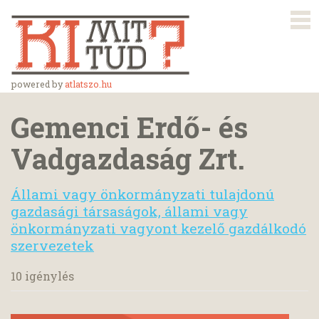
powered by
atlatszo.hu
Gemenci Erdő- és
Vadgazdaság Zrt.
Állami vagy önkormányzati tulajdonú
gazdasági társaságok, állami vagy
önkormányzati vagyont kezelő gazdálkodó
szervezetek
10 igénylés