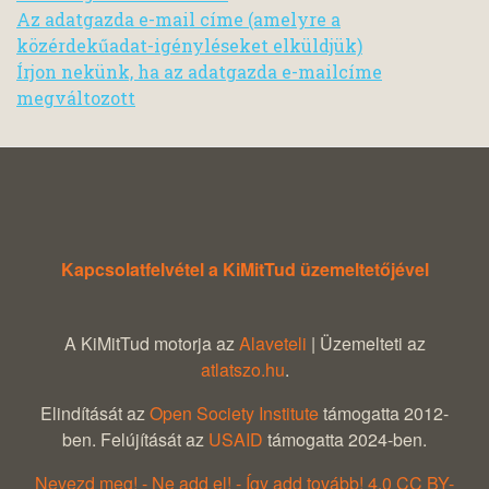
Az adatgazda e-mail címe (amelyre a
közérdekűadat-igényléseket elküldjük)
Írjon nekünk, ha az adatgazda e-mailcíme
megváltozott
Kapcsolatfelvétel a KiMitTud üzemeltetőjével
A KiMitTud motorja az
Alaveteli
| Üzemelteti az
atlatszo.hu
.
Elindítását az
Open Society Institute
támogatta 2012-
ben. Felújítását az
USAID
támogatta 2024-ben.
Nevezd meg! - Ne add el! - Így add tovább! 4.0 CC BY-