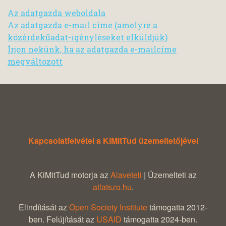
Az adatgazda weboldala
Az adatgazda e-mail címe (amelyre a
közérdekűadat-igényléseket elküldjük)
Írjon nekünk, ha az adatgazda e-mailcíme
megváltozott
Kapcsolatfelvétel a KiMitTud üzemeltetőjével
A KiMitTud motorja az
Alaveteli
| Üzemelteti az
atlatszo.hu
.
Elindítását az
Open Society Institute
támogatta 2012-
ben. Felújítását az
USAID
támogatta 2024-ben.