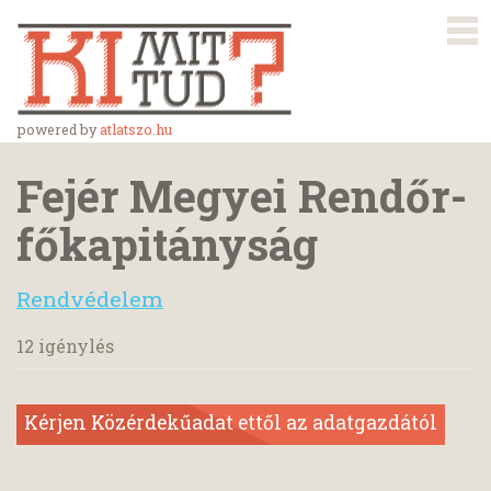
powered by
atlatszo.hu
Fejér Megyei Rendőr-
főkapitányság
Rendvédelem
12 igénylés
Kérjen Közérdekűadat ettől az adatgazdától