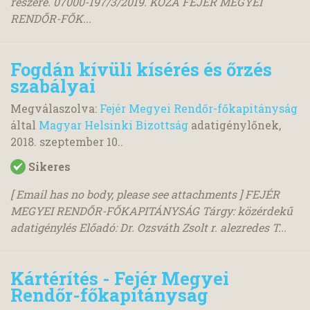
részére. 07000-197/3/2019. KOZA FEJÉR MEGYEI
RENDŐR-FŐK...
Fogdán kívüli kísérés és őrzés
szabályai
Megválaszolva:
Fejér Megyei Rendőr-főkapitányság
által
Magyar Helsinki Bizottság
adatigénylőnek,
2018. szeptember 10.
.
Sikeres
[ Email has no body, please see attachments ] FEJÉR
MEGYEI RENDŐR-FŐKAPITÁNYSÁG Tárgy: közérdekű
adatigénylés Előadó: Dr. Ozsváth Zsolt r. alezredes T...
Kártérítés - Fejér Megyei
Rendőr-főkapitányság