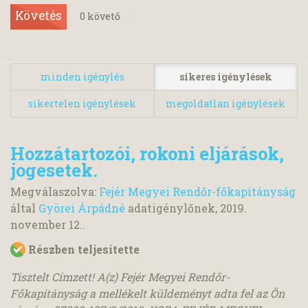
Követés
0
követő
minden igénylés
sikeres igénylések
sikertelen igénylések
megoldatlan igénylések
Hozzátartozói, rokoni eljárások,
jogesetek.
Megválaszolva:
Fejér Megyei Rendőr-főkapitányság
által
Györei Árpádné
adatigénylőnek,
2019.
november 12.
.
Részben teljesítette
Tisztelt Címzett! A(z) Fejér Megyei Rendőr-
Főkapitányság a mellékelt küldeményt adta fel az Ön